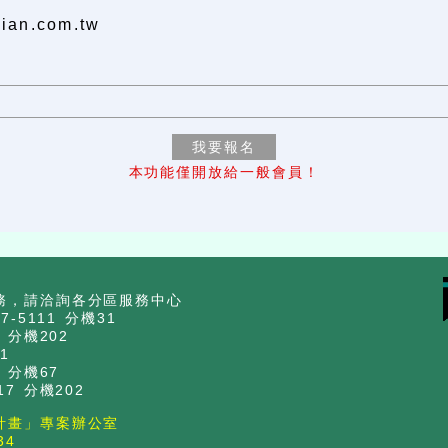
5
ian.com.tw
本功能僅開放給一般會員！
務，請洽詢各分區服務中心
-5111 分機31
 分機202
1
 分機67
7 分機202
計畫」專案辦公室
34