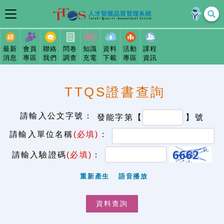
最新
會員
聯絡
問卷
知識
資料
活動
課程
消息
專區
我們
調查
充電
下載
專區
資訊
TTQS證書查詢
請輸入公文字號：
發能字第【
】號
請輸入單位名稱
(必填)
：
請輸入驗證碼
(必填)
：
重新產生
語音播放