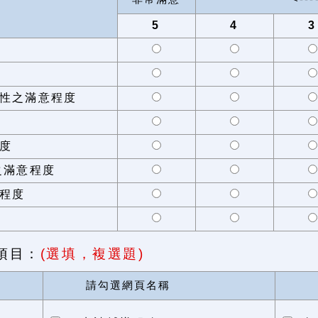
5
4
3
性之滿意程度
度
之滿意程度
程度
項目：
(選填，複選題)
請勾選網頁名稱