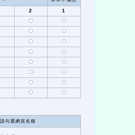
2
1
請勾選網頁名稱