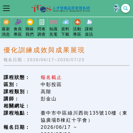
最新
會員
聯絡
問卷
知識
資料
活動
課程
消息
專區
我們
調查
充電
下載
專區
資訊
優化訓練成效與成果展現
報名日期：2026/06/17~2026/07/23
課程狀態：
報名截止
區別：
中彰投區
課程類別：
高階
講師：
彭金山
相關網址：
課程地點：
臺中市中區綠川西街135號10樓（東
協廣場B棟紅十字會）
報名日期：
2026/06/17 ~