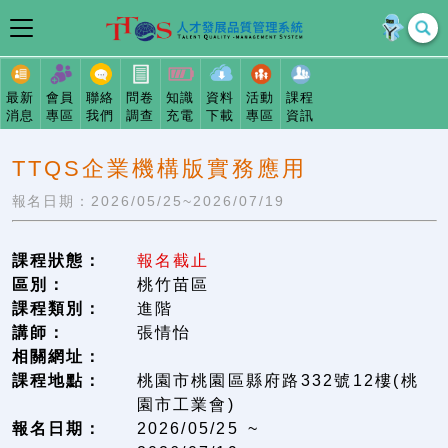
最新
會員
聯絡
問卷
知識
資料
活動
課程
消息
專區
我們
調查
充電
下載
專區
資訊
TTQS企業機構版實務應用
報名日期：2026/05/25~2026/07/19
課程狀態：
報名截止
區別：
桃竹苗區
課程類別：
進階
講師：
張情怡
相關網址：
課程地點：
桃園市桃園區縣府路332號12樓(桃
園市工業會)
報名日期：
2026/05/25 ~