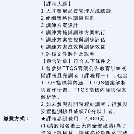
【課程大綱】
1.人才發展品質管理系統總論
2.組織策略性訓練規劃
3.訓練方案設計
4.訓練實施與訓練方案執行
5.訓練方案管控與訓練評估
6.訓練方案成效與訓練效益
7.評核文件製作及說明
【適合對象】符合以下條件之一
1.曾參與TTQS官網公告教育訓練初
階課程且完訓者（課程擇一），包含
TTQS指標與內涵、TTQS個案解析
與實作研習、TTQS指標內涵與個案
解析等。
2.如未參與前開課程結訓者，得參與
安置型測驗且成績70分以上者。
繳費方式：
★課程參訓費用：2,480元。
(1)請於報名後三天內全部繳清(為了
您的上課權益，請務必於期限內完成