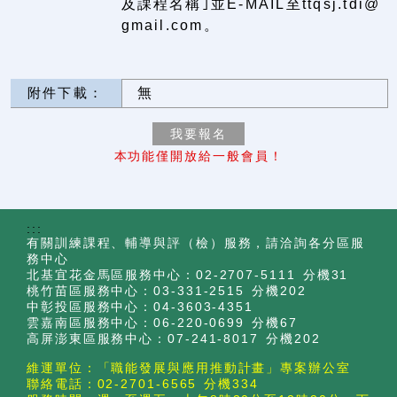
及課程名稱｣並E-MAIL至ttqsj.tdi@
gmail.com。
附件下載：
無
本功能僅開放給一般會員！
:::
有關訓練課程、輔導與評（檢）服務，請洽詢各分區服
務中心
北基宜花金馬區服務中心：02-2707-5111 分機31
桃竹苗區服務中心：03-331-2515 分機202
中彰投區服務中心：04-3603-4351
雲嘉南區服務中心：06-220-0699 分機67
高屏澎東區服務中心：07-241-8017 分機202
維運單位：「職能發展與應用推動計畫」專案辦公室
聯絡電話：02-2701-6565 分機334