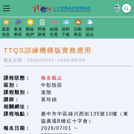
最新
會員
聯絡
問卷
知識
資料
活動
課程
消息
專區
我們
調查
充電
下載
專區
資訊
TTQS訓練機構版實務應用
報名日期：2026/07/01~2026/08/04
課程狀態：
報名截止
區別：
中彰投區
課程類別：
進階
講師：
黃玲娟
相關網址：
課程地點：
臺中市中區綠川西街135號10樓（東
協廣場B棟紅十字會）
報名日期：
2026/07/01 ~