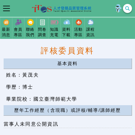
最新
會員
聯絡
問卷
知識
資料
活動
課程
消息
專區
我們
調查
充電
下載
專區
資訊
評核委員資料
基本資料
姓名：黃茂夫
學歷：博士
畢業院校：國立臺灣師範大學
歷年工作經歷（含現職）或評核/輔導/講師經歷
當事人未同意公開資訊