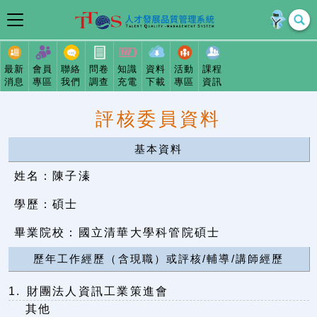
最新
會員
聯絡
問卷
知識
資料
活動
課程
消息
專區
我們
調查
充電
下載
專區
資訊
評核委員資料
基本資料
姓名：陳子溱
學歷：碩士
畢業院校：國立清華大學科管院碩士
歷年工作經歷（含現職）或評核/輔導/講師經歷
1. 財團法人資訊工業策進會
其他