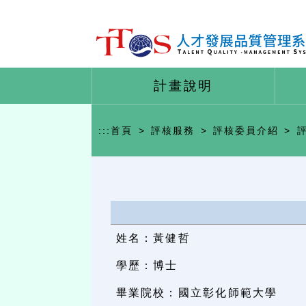
計畫說明
:::
首頁
>
評核服務
>
評核委員介紹
>
評
姓名：黃健哲
學歷：博士
畢業院校：國立彰化師範大學