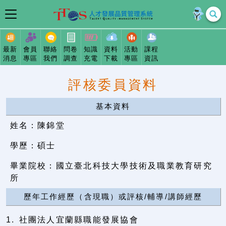
最新
會員
聯絡
問卷
知識
資料
活動
課程
消息
專區
我們
調查
充電
下載
專區
資訊
評核委員資料
基本資料
姓名：陳錦堂
學歷：碩士
畢業院校：國立臺北科技大學技術及職業教育研究
所
歷年工作經歷（含現職）或評核/輔導/講師經歷
1. 社團法人宜蘭縣職能發展協會