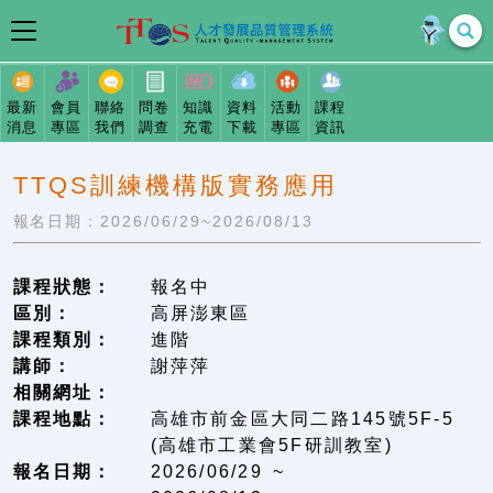
最新
會員
聯絡
問卷
知識
資料
活動
課程
消息
專區
我們
調查
充電
下載
專區
資訊
TTQS訓練機構版實務應用
報名日期：2026/06/29~2026/08/13
課程狀態：
報名中
區別：
高屏澎東區
課程類別：
進階
講師：
謝萍萍
相關網址：
課程地點：
高雄市前金區大同二路145號5F-5
(高雄市工業會5F研訓教室)
報名日期：
2026/06/29 ~