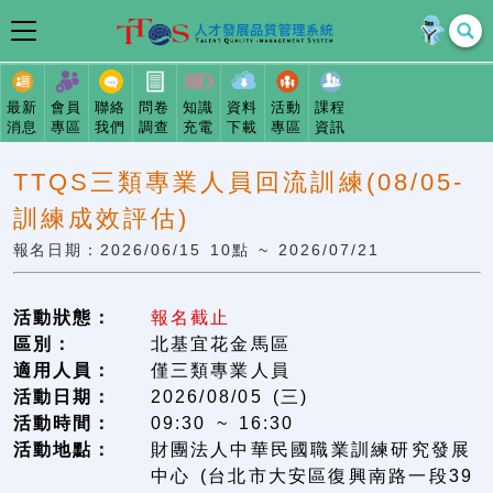
最新
會員
聯絡
問卷
知識
資料
活動
課程
消息
專區
我們
調查
充電
下載
專區
資訊
TTQS三類專業人員回流訓練(08/05-
訓練成效評估)
報名日期：2026/06/15 10點 ~ 2026/07/21
活動狀態：
報名截止
區別：
北基宜花金馬區
適用人員：
僅三類專業人員
活動日期：
2026/08/05 (三)
活動時間：
09:30 ~ 16:30
活動地點：
財團法人中華民國職業訓練研究發展
中心 (台北市大安區復興南路一段39