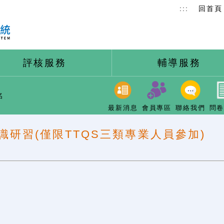
:::
回首頁
評核服務
輔導服務
名
最新消息
會員專區
聯絡我們
問
識研習(僅限TTQS三類專業人員參加)