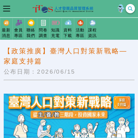
最新
會員
聯絡
問卷
知識
資料
活動
課程
消息
專區
我們
調查
充電
下載
專區
資訊
【政策推廣】臺灣人口對策新戰略—
家庭支持篇
公布日期：2026/06/15